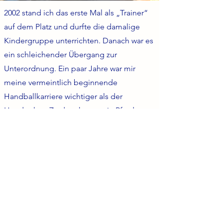
2002 stand ich das erste Mal als „Trainer“
auf dem Platz und durfte die damalige
Kindergruppe unterrichten. Danach war es
ein schleichender Übergang zur
Unterordnung. Ein paar Jahre war mir
meine vermeintlich beginnende
Handballkarriere wichtiger als der
Hundeplatz. Zu dem kam mein Pferd
immer an erster Stelle und so legte ich
also eine Pause beim VNHF ein.
Neben den Schwerpunkten, für die der
VNHF steht, lege ich großen Wert darauf,
dem Hund-Mensch-Team den Unterschied
zwischen Bestimmen der Aufregung und
des Raumes zu vermitteln und den